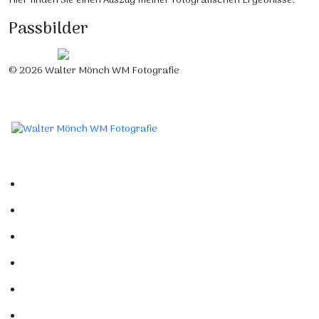
Hier finden Sie einen Auszug meiner fotografischen Ergebnisse.
Passbilder
© 2026 Walter Mönch WM Fotografie
Designed by Roland H. Löffler Fotografie & Webdesign
Home
Portfolio
Mein Studio
Links
Kontakt
Impressum