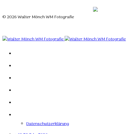
© 2026 Walter Mönch WM Fotografie
Designed by Roland H. Löffler Fotografie & Webdesign
Home
Portfolio
Mein Studio
Links
Kontakt
Impressum
Datenschutzerklärung