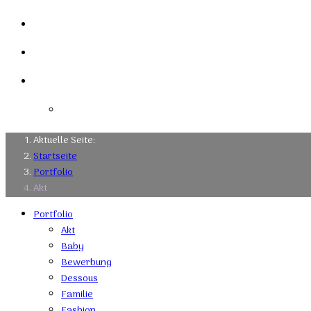
Links
Kontakt
Impressum
Datenschutzerklärung
Aktuelle Seite:
Startseite
Portfolio
Akt
Portfolio
Akt
Baby
Bewerbung
Dessous
Familie
Fashion