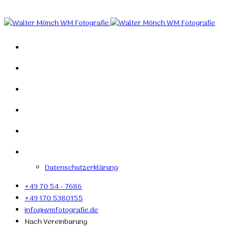
Designed by Roland H. Löffler Fotografie & Webdesign
Home
Portfolio
Mein Studio
Links
Kontakt
Impressum
Datenschutzerklärung
+49 70 54 - 7686
+49 170 5380155
info@wmfotografie.de
Nach Vereinbarung