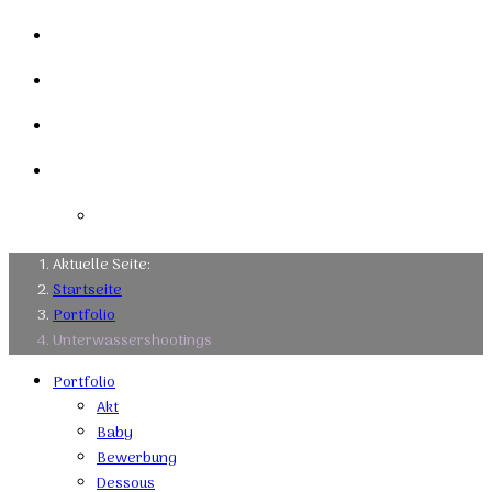
Mein Studio
Links
Kontakt
Impressum
Datenschutzerklärung
Aktuelle Seite:
Startseite
Portfolio
Unterwassershootings
Portfolio
Akt
Baby
Bewerbung
Dessous