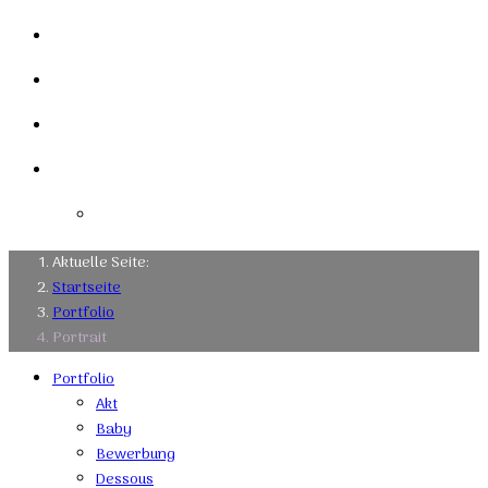
Mein Studio
Links
Kontakt
Impressum
Datenschutzerklärung
Aktuelle Seite:
Startseite
Portfolio
Portrait
Portfolio
Akt
Baby
Bewerbung
Dessous