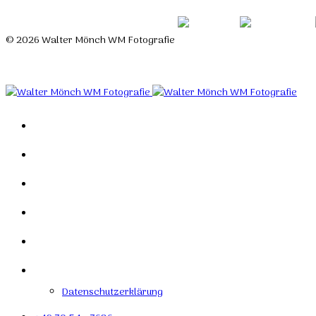
© 2026 Walter Mönch WM Fotografie
Designed by Roland H. Löffler Fotografie & Webdesign
Home
Portfolio
Mein Studio
Links
Kontakt
Impressum
Datenschutzerklärung