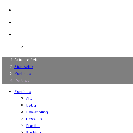
Links
Kontakt
Impressum
Datenschutzerklärung
Aktuelle Seite:
Startseite
Portfolio
Portrait
Portfolio
Akt
Baby
Bewerbung
Dessous
Familie
Fashion